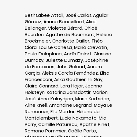
Bethsabée Attali, José Carlos Aguilar
Gómez, Ariane Beauvillard, Alice
Bellanger, Violette Bérard, Chloë
Bourdon, Agathe de Bourmont, Helena
Brockmeier, Charlotte Cailler, Théo
Ciora, Louise Conesa, María Crevatin,
Paula Delaplace, Anaïs Delort, Clarisse
Dumazy, Juliette Dumazy, Joséphine
de Fontaines, John Galand, Aurore
Garçia, Aleksis García Fernández, Elisa
Francesconi, Aska Gauthier, Lili Gay,
Claire Gonnard, Lara Hajar, Jeanne
Holsteyn, Katarina Jansdottir, Marion
José, Anne Kalaydjian, Marie Kerfriden,
Aline Knell, Amandine Legrand, Maya Le
Romancer, Ella Marder, Hélène de
Montalembert, Lucia Nakamoto, Mia
Parry, Camille Patureau, Agathe Pinet,
Romane Pommier, Gaëlle Porte,