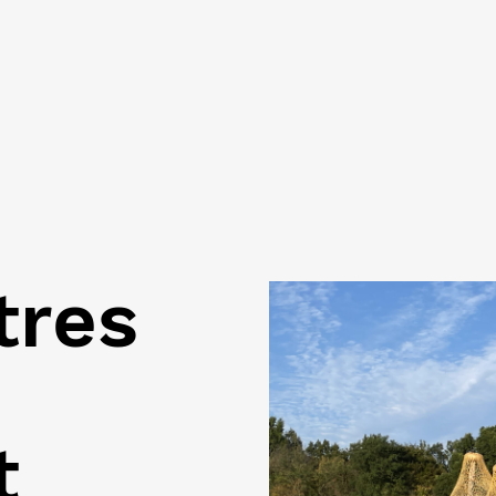
tres
t