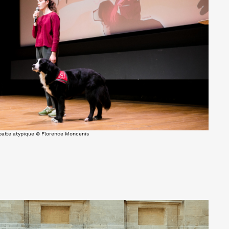
 patte atypique © Florence Moncenis