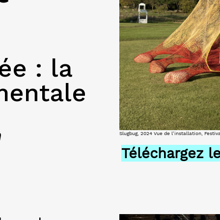
e : la
mentale
h
Slugbug, 2024 Vue de l’installation, Fest
Téléchargez le