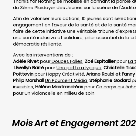
Thanks for Nothing se mobilise en donnant la parole a
du 3ème Plaidoyer des Jeunes sur la scène de l'Audit
Afin de valoriser leurs actions, 10 jeunes sont sélection
engagement en faveur de la santé et de la santé men
faire de cette initiative une véritable tribune d’expre
une santé inclusive et solidaire, pilier essentiel de la 
démocratie résiliente.
Avec les interventions de :
Adèle Rivet
pour
Douces Folies
,
Zoé Espitallier
pour
La 
Llwellyn Barré
pour
Une patte atypique
,
Christelle Tiss
Poittevin
pour
Happy Créativité
,
Ariane Roubi et Fann
Philip Marshall
Un Pourcent Média,
Stéphanie Godard
p
invisibles
,
Hélène Mastrandréas
pour
Ce corps qui éch
pour
Un violoncelle en milieu de soin
Mois Art et Engagement 20