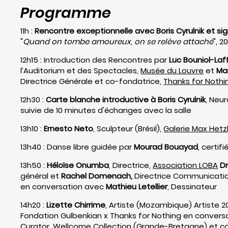
Programme
11h :
Rencontre exceptionnelle avec Boris Cyrulnik et si
"
Quand on tombe amoureux, on se relève attaché
", 2
12h15 : Introduction des Rencontres par
Luc Bouniol-Laf
l’Auditorium et des Spectacles,
Musée du Louvre
et
Ma
Directrice Générale et co-fondatrice,
Thanks for Nothi
12h30 :
Carte blanche introductive à Boris Cyrulnik
, Neu
suivie de 10 minutes d'échanges avec la salle
13h10 :
Ernesto Neto
, Sculpteur (Brésil),
Galerie Max Hetz
13h40 : Danse libre guidée par
Mourad Bouayad
, certif
13h50 :
Héloïse Onumba
, Directrice,
Association LOBA
Dr
général et
Rachel Domenach,
Directrice Communicati
en conversation avec
Mathieu Letellier
, Dessinateur
14h20 :
Lizette Chirrime
, Artiste (Mozambique) Artiste 
Fondation Gulbenkian x Thanks for Nothing en convers
Curator,
Wellcome Collection
(Grande-Bretagne) et co-