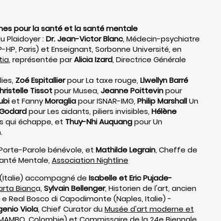
nes pour la santé et la santé mentale
u Plaidoyer :
Dr. Jean-Victor Blanc
, Médecin-psychiatre
P-HP, Paris) et Enseignant, Sorbonne Université, en
tia
, représentée par
Alicia Izard
, Directrice Générale
ies,
Zoé Espitallier
pour La taxe rouge,
Llwellyn Barré
hristelle Tissot
pour Musea,
Jeanne Poittevin
pour
ubi
et Fanny
Moraglia
pour ISNAR-IMG,
Philip Marshall
Un
 Godard
pour Les aidants, piliers invisibles,
Hélène
s qui échappe, et
Thuy-Nhi Auquang
pour Un
.
 Porte-Parole bénévole, et
Mathilde Legrain
, Cheffe de
Santé Mentale,
Association Nightline
e (Italie) accompagné de
Isabelle et Eric Pujade-
arta Bianc
a,
Sylvain Bellenger
, Historien de l'art, ancien
e Real Bosco di Capodimonte (Naples, Italie) -
genio Viola
, Chief Curator du
Musée d'art moderne et
MAMBO, Colombie) et Commissaire de la 24e Biennale