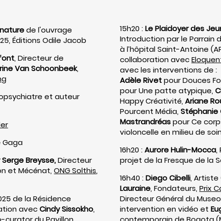
15h20 :
Le Plaidoyer des Jeu
gnature
de l'ouvrage
Introduction par le Parrain d
025, Éditions Odile Jacob
à l’hôpital Saint-Antoine (A
font
, Directeur de
collaboration avec
Eloquen
rine Van Schoonbeek
,
avec les interventions de :
ng
Adèle Rivet
pour Douces Fol
pour Une patte atypique,
C
ropsychiatre et auteur
Happy Créativité,
Ariane Ro
Pourcent Média,
Stéphanie
Mastrandréas
pour Ce corp
ler
violoncelle en milieu de soin
ié Gaga
16h20 :
Aurore Hulin-Mocca
,
 Serge Breysse,
Directeur
projet de la Fresque de la 
on et Mécénat,
ONG Solthis
,
16h40 :
Diego Cibelli
, Artist
Lauraine
, Fondateurs,
Prix C
2025 de la Résidence
Directeur Général du Museo 
ation avec
Cindy Sissokho
,
intervention en vidéo et
Eu
curator du Pavillon
contemporain de Bogota
(