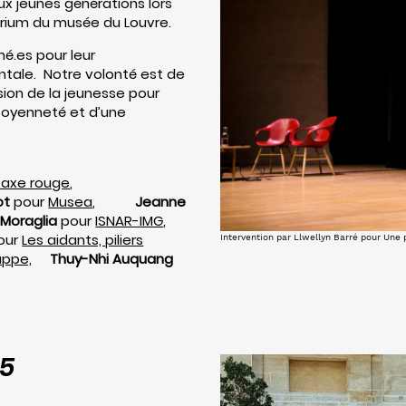
ux jeunes générations lors
orium du musée du Louvre.
né.es pour leur
tale. Notre volonté est de
ssion de la jeunesse pour
citoyenneté et d’une
taxe rouge
,
ot
pour
Musea
,
Jeanne
y
Moraglia
pour
ISNAR-IMG
,
our
Les aidants, piliers
Intervention par Llwellyn Barré pour Une
appe,
T
huy-Nhi Auquang
25