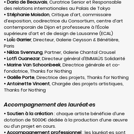
• Daria de Beauvais
, Curatrice Senior et Responsable
des relations internationales au Palais de Tokyo
• Stéphanie Moisdon
, Critique d’art, commissaire
d’exposition, codirectrice du Consortium, centre d’art
contemporain de Dijon et professeure à l’École
supérieure d’art et de design de Lausanne (ECAL)
• LoÏc Garrier
, Directeur, Galerie Ceysson & Bénétière,
Paris
• Niklas Svennung
, Partner, Galerie Chantal Crousel
• Lotfi Ouanezar
, Directeur général d'EMMAÜS Solidarité
• Marine Van Schoonbeek
, Directrice générale et co-
fondatrice, Thanks for Nothing
•
Gaëlle Porte
, Directrice des projets, Thanks for Nothing
• Antoinette Vincent
, Chargée des projets artistiques,
Thanks for Nothing
Accompagnement des lauréat·es
• Soutien à la création
: chaque artiste bénéficie d’une
dotation de 5000€ dédiée à la production d’une œuvre
ou d’un projet en cours.
• Accompagnement professionnel
: les lauréat·es sont