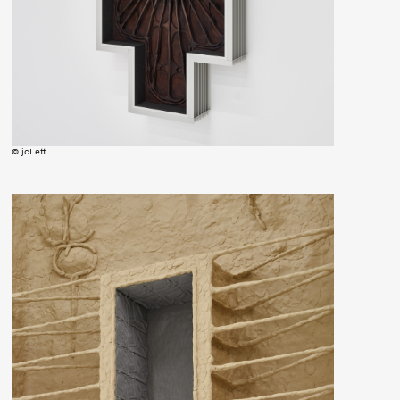
© jcLett