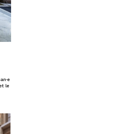
san·e
et le