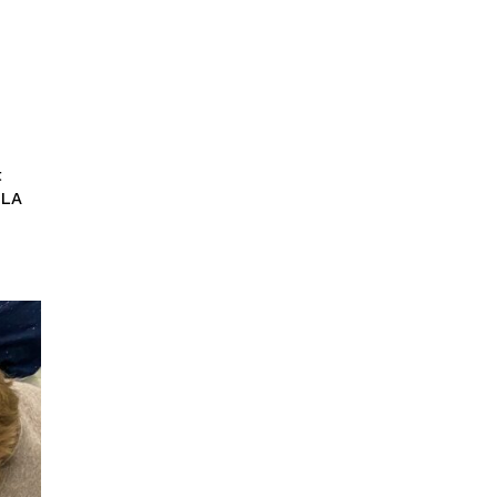
t
 LA