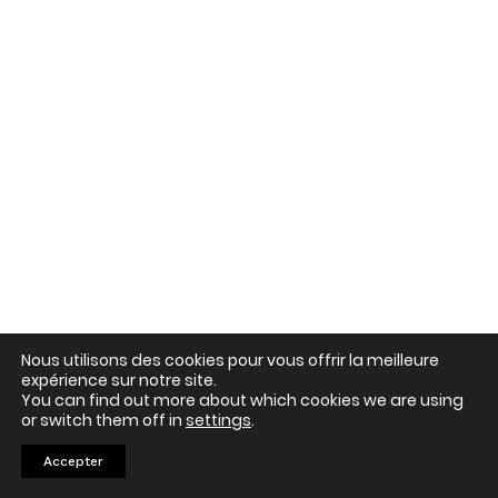
Nous utilisons des cookies pour vous offrir la meilleure
expérience sur notre site.
You can find out more about which cookies we are using
or switch them off in
settings
.
Accepter